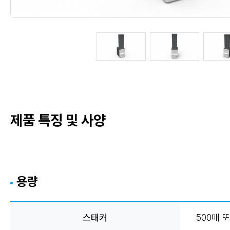
제품 특징 및 사양
용량
스태커
500매 