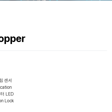
opper
림 센서
ication
터 LED
n Lock