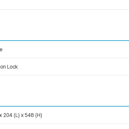
ge
ton Lock
x 204 (L) x 548 (H)